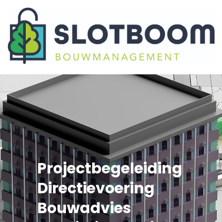
Projectbegeleiding
Directievoering
Bouwadvies